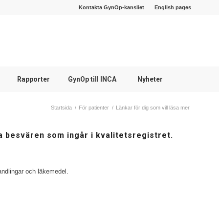
Kontakta GynOp-kansliet
English pages
Rapporter
GynOp till INCA
Nyheter
Startsida
/
För patienter
/
Länkar för dig som vill läsa mer
a besvären som ingår i kvalitetsregistret.
andlingar och läkemedel.