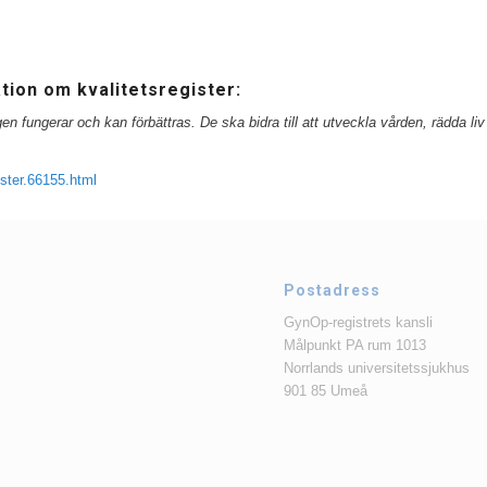
tion om kvalitetsregister:
 fungerar och kan förbättras. De ska bidra till att utveckla vården, rädda liv
ister.66155.html
Postadress
GynOp-registrets kansli
Målpunkt PA rum 1013
Norrlands universitetssjukhus
901 85 Umeå