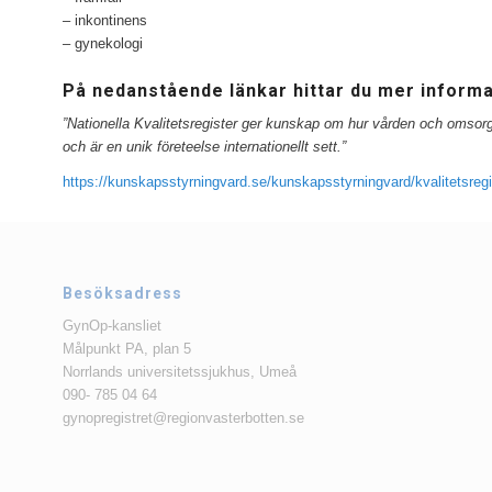
– inkontinens
– gynekologi
På nedanstående länkar hittar du mer informa
”Nationella Kvalitetsregister ger kunskap om hur vården och omsorgen
och är en unik företeelse internationellt sett.”
https://kunskapsstyrningvard.se/kunskapsstyrningvard/kvalitetsreg
Besöksadress
GynOp-kansliet
Målpunkt PA, plan 5
Norrlands universitetssjukhus, Umeå
090- 785 04 64
gynopregistret@regionvasterbotten.se