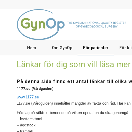
Hem
Om GynOp
För patienter
För kl
Länkar för dig som vill läsa mer
På denna sida finns ett antal länkar till oli
1177.se (Vårdguiden)
www.1177.se
1177.se (Vårdguiden) innehåller mängder av fakta och råd. Här ka
Förslag på söktext beroende på vilken operation du ska genomgå:
– hysterektomi
– äggstock
– framfall