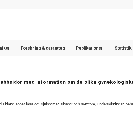
iniker
Forskning & datauttag
Publikationer
Statistik
ka webbsidor med information om de olika gynekologisk
n du bland annat läsa om sjukdomar, skador och symtom, undersökningar, beh