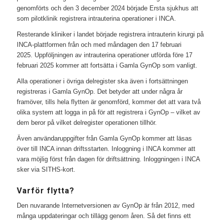
genomförts och den 3 december 2024 började Ersta sjukhus att
som pilotklinik registrera intrauterina operationer i INCA.
Resterande kliniker i landet började registrera intrauterin kirurgi på
INCA-plattformen från och med måndagen den 17 februari
2025. Uppföljningen av intrauterina operationer utförda före 17
februari 2025 kommer att fortsätta i Gamla GynOp som vanligt.
Alla operationer i övriga delregister ska även i fortsättningen
registreras i Gamla GynOp. Det betyder att under några år
framöver, tills hela flytten är genomförd, kommer det att vara två
olika system att logga in på för att registrera i GynOp – vilket av
dem beror på vilket delregister operationen tillhör.
Även användaruppgifter från Gamla GynOp kommer att läsas
över till INCA innan driftsstarten. Inloggning i INCA kommer att
vara möjlig först från dagen för driftsättning. Inloggningen i INCA
sker via SITHS-kort.
Varför flytta?
Den nuvarande Internetversionen av GynOp är från 2012, med
många uppdateringar och tillägg genom åren. Så det finns ett