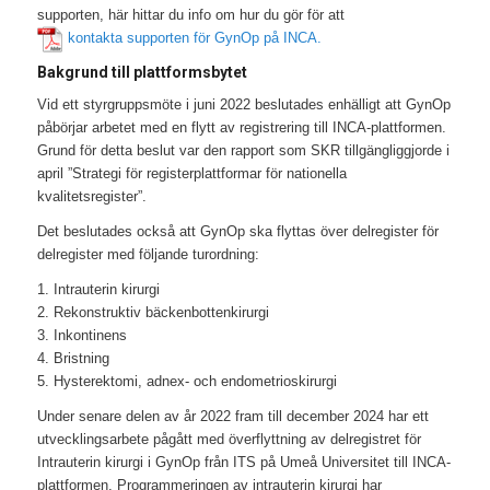
supporten, här hittar du info om hur du gör för att
kontakta supporten för GynOp på INCA.
Bakgrund till plattformsbytet
Vid ett styrgruppsmöte i juni 2022 beslutades enhälligt att GynOp
påbörjar arbetet med en flytt av registrering till INCA-plattformen.
Grund för detta beslut var den rapport som SKR tillgängliggjorde i
april ”Strategi för registerplattformar för nationella
kvalitetsregister”.
Det beslutades också att GynOp ska flyttas över delregister för
delregister med följande turordning:
1. Intrauterin kirurgi
2. Rekonstruktiv bäckenbottenkirurgi
3. Inkontinens
4. Bristning
5. Hysterektomi, adnex- och endometrioskirurgi
Under senare delen av år 2022 fram till december 2024 har ett
utvecklingsarbete pågått med överflyttning av delregistret för
Intrauterin kirurgi i GynOp från ITS på Umeå Universitet till INCA-
plattformen. Programmeringen av intrauterin kirurgi har