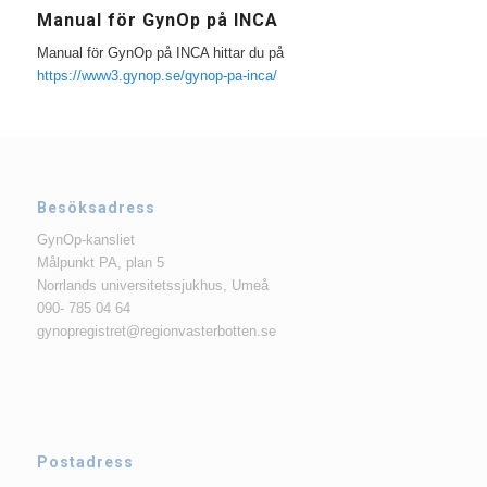
Manual för GynOp på INCA
Manual för GynOp på INCA hittar du på
https://www3.gynop.se/gynop-pa-inca/
Besöksadress
GynOp-kansliet
Målpunkt PA, plan 5
Norrlands universitetssjukhus, Umeå
090- 785 04 64
gynopregistret@regionvasterbotten.se
Postadress