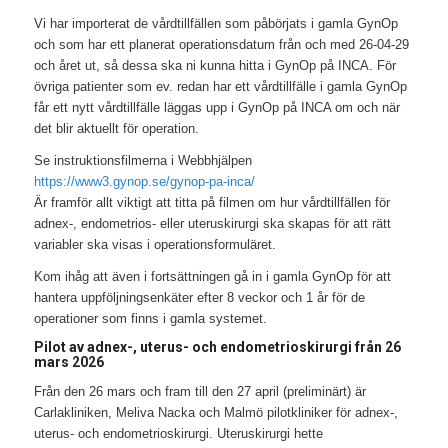
Vi har importerat de vårdtillfällen som påbörjats i gamla GynOp
och som har ett planerat operationsdatum från och med 26-04-29
och året ut, så dessa ska ni kunna hitta i GynOp på INCA. För
övriga patienter som ev. redan har ett vårdtillfälle i gamla GynOp
får ett nytt vårdtillfälle läggas upp i GynOp på INCA om och när
det blir aktuellt för operation.
Se instruktionsfilmerna i Webbhjälpen
https://www3.gynop.se/gynop-pa-inca/
Är framför allt viktigt att titta på filmen om hur vårdtillfällen för
adnex-, endometrios- eller uteruskirurgi ska skapas för att rätt
variabler ska visas i operationsformuläret.
Kom ihåg att även i fortsättningen gå in i gamla GynOp för att
hantera uppföljningsenkäter efter 8 veckor och 1 år för de
operationer som finns i gamla systemet.
Pilot av adnex-, uterus- och endometrioskirurgi från 26
mars 2026
Från den 26 mars och fram till den 27 april (preliminärt) är
Carlakliniken, Meliva Nacka och Malmö pilotkliniker för adnex-,
uterus- och endometrioskirurgi. Uteruskirurgi hette