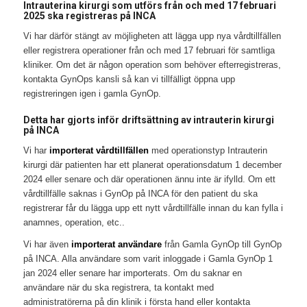
Intrauterina kirurgi som utförs från och med 17 februari
2025 ska registreras på INCA
Vi har därför stängt av möjligheten att lägga upp nya vårdtillfällen
eller registrera operationer från och med 17 februari för samtliga
kliniker. Om det är någon operation som behöver efterregistreras,
kontakta GynOps kansli så kan vi tillfälligt öppna upp
registreringen igen i gamla GynOp.
Detta har gjorts inför driftsättning av intrauterin kirurgi
på INCA
Vi har
importerat vårdtillfällen
med operationstyp Intrauterin
kirurgi där patienten har ett planerat operationsdatum 1 december
2024 eller senare och där operationen ännu inte är ifylld. Om ett
vårdtillfälle saknas i GynOp på INCA för den patient du ska
registrerar får du lägga upp ett nytt vårdtillfälle innan du kan fylla i
anamnes, operation, etc..
Vi har även
importerat användare
från Gamla GynOp till GynOp
på INCA. Alla användare som varit inloggade i Gamla GynOp 1
jan 2024 eller senare har importerats. Om du saknar en
användare när du ska registrera, ta kontakt med
administratörerna på din klinik i första hand eller kontakta