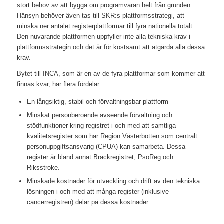
stort behov av att bygga om programvaran helt från grunden.
Hänsyn behöver även tas till SKR:s plattformsstrategi, att
minska ner antalet registerplattformar till fyra nationella totalt.
Den nuvarande plattformen uppfyller inte alla tekniska krav i
plattformsstrategin och det är för kostsamt att åtgärda alla dessa
krav.
Bytet till INCA, som är en av de fyra plattformar som kommer att
finnas kvar, har flera fördelar:
En långsiktig, stabil och förvaltningsbar plattform
Minskat personberoende avseende förvaltning och
stödfunktioner kring registret i och med att samtliga
kvalitetsregister som har Region Västerbotten som centralt
personuppgiftsansvarig (CPUA) kan samarbeta. Dessa
register är bland annat Bråckregistret, PsoReg och
Riksstroke.
Minskade kostnader för utveckling och drift av den tekniska
lösningen i och med att många register (inklusive
cancerregistren) delar på dessa kostnader.