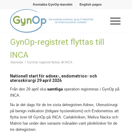
Kontakta GynOp-kansliet
English pages
GynOp-registret flyttas till
INCA
Startsida
/
GynOp-registret flyttas till INCA
Nationell start för adnex-, endometrios- och
uteruskirurgi 29 april 2026
Från den 29 april ska
samtliga
operation registreras i GynOp på
INCA.
Nu är det dags för de tre sista delregistren Adnex, Uteruskirurgi
på benign indikation (tidigare hysterektomi) och Endometrios att
flytta över till GynOp på INCA. Carlakliniken, Meliva Nacka och
Malmö har under den senaste månaden varit pilotkliniker för de
tre delregistren.