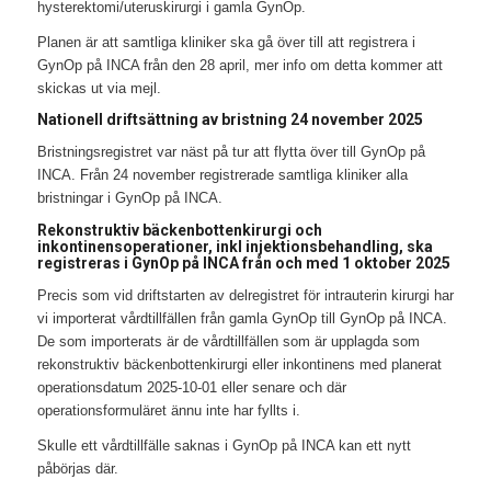
hysterektomi/uteruskirurgi i gamla GynOp.
Planen är att samtliga kliniker ska gå över till att registrera i
GynOp på INCA från den 28 april, mer info om detta kommer att
skickas ut via mejl.
Nationell driftsättning av bristning 24 november 2025
Bristningsregistret var näst på tur att flytta över till GynOp på
INCA. Från 24 november registrerade samtliga kliniker alla
bristningar i GynOp på INCA.
Rekonstruktiv bäckenbottenkirurgi och
inkontinensoperationer, inkl injektionsbehandling, ska
registreras i GynOp på INCA från och med 1 oktober 2025
Precis som vid driftstarten av delregistret för intrauterin kirurgi har
vi importerat vårdtillfällen från gamla GynOp till GynOp på INCA.
De som importerats är de vårdtillfällen som är upplagda som
rekonstruktiv bäckenbottenkirurgi eller inkontinens med planerat
operationsdatum 2025-10-01 eller senare och där
operationsformuläret ännu inte har fyllts i.
Skulle ett vårdtillfälle saknas i GynOp på INCA kan ett nytt
påbörjas där.