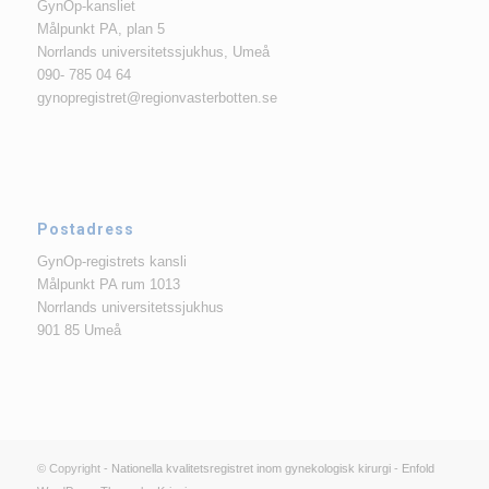
GynOp-kansliet
Målpunkt PA, plan 5
Norrlands universitetssjukhus, Umeå
090- 785 04 64
gynopregistret@regionvasterbotten.se
Postadress
GynOp-registrets kansli
Målpunkt PA rum 1013
Norrlands universitetssjukhus
901 85 Umeå
© Copyright -
Nationella kvalitetsregistret inom gynekologisk kirurgi
-
Enfold