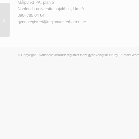
Målpunkt PA, plan 5
Norrlands universitetssjukhus, Umeå
090- 785 04 64
Visste du att… Om SALSTER-
gynopregistret@regionvasterbotten.se
studien
© Copyright -
Nationella kvalitetsregistret inom gynekologisk kirurgi
-
Enfold Wor