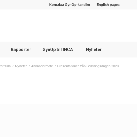
Kontakta GynOp-kansliet
English pages
Rapporter
GynOp till INCA
Nyheter
tartsida
/
Nyheter
/
Användarmöte
/
Presentationer från Bristningsdagen 2020