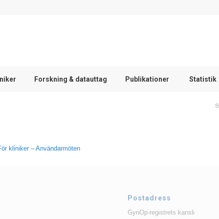
iniker
Forskning & datauttag
Publikationer
Statistik
S
För kliniker – Användarmöten
Postadress
GynOp-registrets kansli