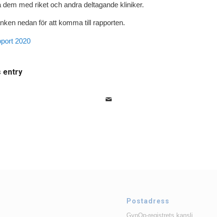
 dem med riket och andra deltagande kliniker.
änken nedan för att komma till rapporten.
pport 2020
s entry
Postadress
GynOp-registrets kansli