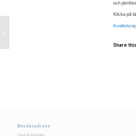
och jämföra
Klicka på l
Kvalitetsra
Till patienter och klinikanvändare av
GynOp
Share thi
Besöksadress
GynOp-kansliet