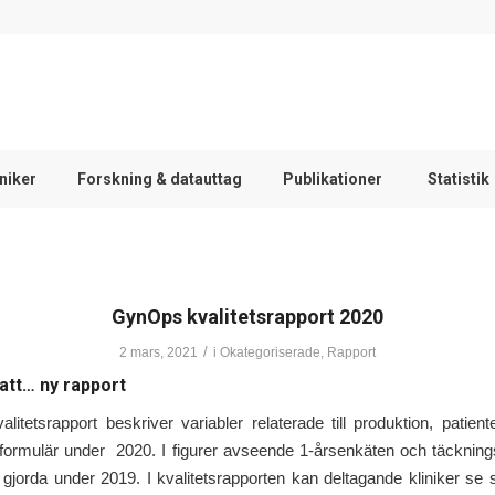
iniker
Forskning & datauttag
Publikationer
Statistik
GynOps kvalitetsrapport 2020
/
2 mars, 2021
i
Okategoriserade
,
Rapport
 att… ny rapport
itetsrapport beskriver variabler relaterade till produktion, patien
arformulär under 2020. I figurer avseende 1-årsenkäten och täcknin
 gjorda under 2019. I kvalitetsrapporten kan deltagande kliniker se s