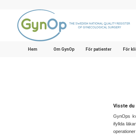
Hem
Om GynOp
För patienter
För kl
Visste du
GynOps kval
ifyllda läk
operationer