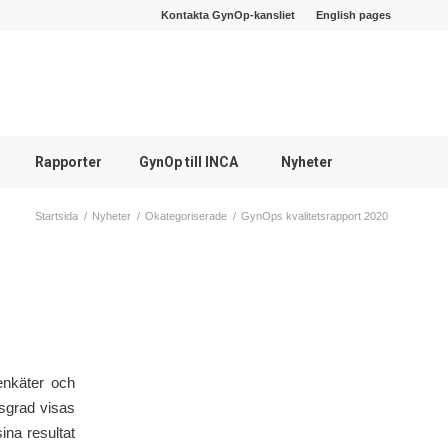
Kontakta GynOp-kansliet
English pages
Rapporter
GynOp till INCA
Nyheter
Startsida
/
Nyheter
/
Okategoriserade
/
GynOps kvalitetsrapport 2020
tenkäter och
gsgrad visas
ina resultat