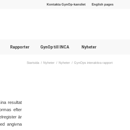
Kontakta GynOp-kansliet
English pages
Rapporter
GynOp till INCA
Nyheter
Startsida
/
Nyheter
/
Nyheter
/
GynOps interaktiva rapport
ina resultat
ormas efter
lregister är
med angivna