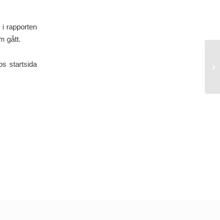
 i rapporten
om gått.
Vi
s startsida
på
op