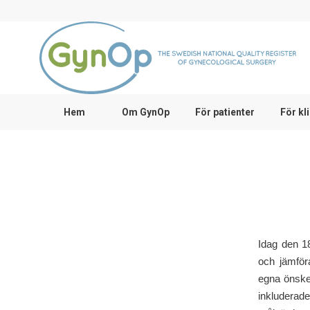
Hem
Om GynOp
För patienter
För kl
Idag den 18
och jämför
egna önskem
inkluderad