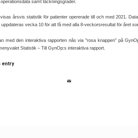
 operationsdata samt täckningsgrader.
 visas årsvis statistik för patienter opererade till och med 2021. Data
uppdateras vecka 10 för att få med alla 8-veckorsresultat för året s
idan med den interaktiva rapporten nås via ”rosa knappen” på GynOp
enyvalet Statistik – Till GynOp:s interaktiva rapport.
s entry