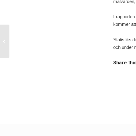
målvärden,
I rapporten
kommer att 
HOPPSA och SALSTER har fått ett
Statistiks
stort anslag från Cancerfonden!
och under m
Share thi