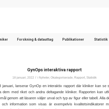
iniker
Forskning & datauttag
Publikationer
Statistik
GynOps interaktiva rapport
/
18 januari, 2022
i
Nyheter
,
Okategoriserade
,
Rapport
,
Statistik
 januari, lanserar GynOp en interaktiv rapport där kliniker kan se s
a dem med riket och andra deltagande kliniker. Rapporten kan utf
ål genom att läsaren väljer urval och typ av figur eller tabell. Alla de
e och information som visas är exempelvis kvalitetsindikatorer 