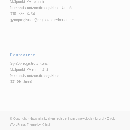
Målpunkt PA, plan 5
Norrlands universitetssjukhus, Umeå
090- 785 04 64
gynopregistret@regionvasterbotten.se
Postadress
GynOp-registrets kansli
Målpunkt PA rum 1013
Norrlands universitetssjukhus
901 85 Umeå
© Copyright -
Nationella kvalitetsregistret inom gynekologisk kirurgi
-
Enfold
WordPress Theme by Kriesi