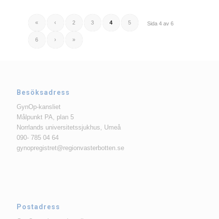
«
‹
2
3
4
5
Sida 4 av 6
6
›
»
Besöksadress
GynOp-kansliet
Målpunkt PA, plan 5
Norrlands universitetssjukhus, Umeå
090- 785 04 64
gynopregistret@regionvasterbotten.se
Postadress