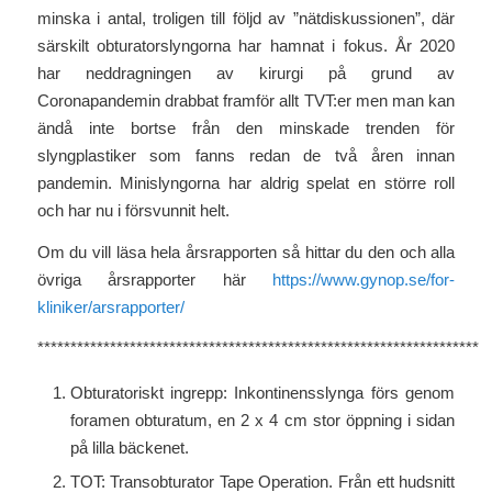
minska i antal, troligen till följd av ”nätdiskussionen”, där
särskilt obturatorslyngorna har hamnat i fokus. År 2020
har neddragningen av kirurgi på grund av
Coronapandemin drabbat framför allt TVT:er men man kan
ändå inte bortse från den minskade trenden för
slyngplastiker som fanns redan de två åren innan
pandemin. Minislyngorna har aldrig spelat en större roll
och har nu i försvunnit helt.
Om du vill läsa hela årsrapporten så hittar du den och alla
övriga årsrapporter här
https://www.gynop.se/for-
kliniker/arsrapporter/
*******************************************************************
Obturatoriskt ingrepp: Inkontinensslynga förs genom
foramen obturatum, en 2 x 4 cm stor öppning i sidan
på lilla bäckenet.
TOT: Transobturator Tape Operation. Från ett hudsnitt