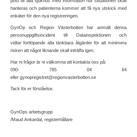
post till alla sjukhus med information hur situationen skall
hanteras och patienterna kommer att få nya utskick med
enkäter för den nya registreringen.
GynOp och Region Västerbotten har anmält denna
personuppgiftsincident till Datainspektionen och
vidtar fortlöpande alla tänkbara åtgärder för att minimera
risken att något liknande skall inträffa igen.
Har ni frågor är ni välkomna att kontakta oss på:
090- 785 04 64
eller gynopregistret@regionvasterbotten.se
Tack för er förståelse.
GynOps arbetsgrupp
/Maud Ankardal, registerhållare