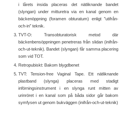
i lårets insida placeras det nätliknande bandet
(slyngan) under mitturetra via en kanal genom en
bäckenöppning (foramen obturatum) enligt ”utifrån-
och-in” teknik.
TVT-O: Transobturatorisk metod där
bäckenbensöppningen penetreras från slidan (inifrån-
och-ut-teknik). Bandet (slyngan) får samma placering
som vid TOT.
Retropubiskt: Bakom blygdbenet
TVT: Tension-free Vaginal Tape. Ett nätliknande
plastband (slynga) placeras med stadigt
införningsinstrument i en slynga runt mitten av
urinröret i en kanal som på båda sidor går bakom
symfysen ut genom bukväggen (inifrån-och-ut-teknik)