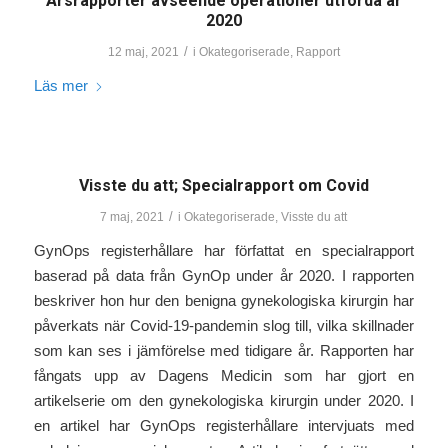
Årsrapporter avseende operationer utförda år
2020
/
12 maj, 2021
i
Okategoriserade
,
Rapport
Läs mer
Visste du att; Specialrapport om Covid
/
7 maj, 2021
i
Okategoriserade
,
Visste du att
GynOps registerhållare har författat en specialrapport
baserad på data från GynOp under år 2020. I rapporten
beskriver hon hur den benigna gynekologiska kirurgin har
påverkats när Covid-19-pandemin slog till, vilka skillnader
som kan ses i jämförelse med tidigare år. Rapporten har
fångats upp av Dagens Medicin som har gjort en
artikelserie om den gynekologiska kirurgin under 2020. I
en artikel har GynOps registerhållare intervjuats med