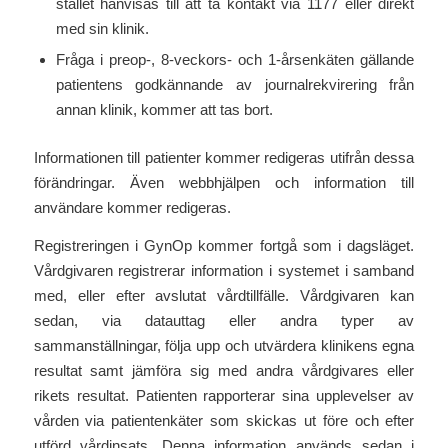
stället hänvisas till att ta kontakt via 1177 eller direkt
med sin klinik.
Fråga i preop-, 8-veckors- och 1-årsenkäten gällande
patientens godkännande av journalrekvirering från
annan klinik, kommer att tas bort.
Informationen till patienter kommer redigeras utifrån dessa
förändringar. Även webbhjälpen och information till
användare kommer redigeras.
Registreringen i GynOp kommer fortgå som i dagsläget.
Vårdgivaren registrerar information i systemet i samband
med, eller efter avslutat vårdtillfälle. Vårdgivaren kan
sedan, via datauttag eller andra typer av
sammanställningar, följa upp och utvärdera klinikens egna
resultat samt jämföra sig med andra vårdgivares eller
rikets resultat. Patienten rapporterar sina upplevelser av
vården via patientenkäter som skickas ut före och efter
utförd vårdinsats. Denna information används sedan i