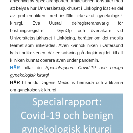
anledning av specialrapporten. Artikelserien fortsätter med
att belysa hur Universitetssjukhuset i Linköping löst en del
av problematiken med inställd icke-akut gynekologisk
kirurgi. Eva Uustal, delregisteransvarig för
bristningsregistret i GynOp och överläkare vid
Universitetssjukhuset i Linköping, berättar om det mobila
teamet som initierades. Även kvinnokliniken i Östersund
lyfts i artikelserien, där en satsning på dagkirurgi lett till att
kliniken kunnat operera även under pandemin.
HÄR
hittar du
Specialrapport: Covid-19 och benign
gynekologisk kirurgi
HÄR
hittar du Dagens Medicins hemsida och artiklarna
om gynekologisk kirurgi