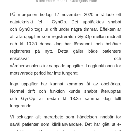
/
18 december, 2020
i
Okategoriserade
På morgonen tisdag 17 november 2020 inträffade ett
datatekniskt fel i GynOp. Det upptäcktes snabbt
och GynOp togs ur drift under några timmar. Effekten är
att alla uppgifter som registrerats i GynOp mellan midnatt
och kl 10.30 denna dag har försvunnit och behöver
registreras på nytt. Detta gäller både patienters
enkätsvar och
vårdpersonalens inknappade uppgifter. Loggfunktionen för
motsvarade period har inte fungerat.
Inga uppgifter har kunnat kommas åt av obehöriga.
Normal drift och funktion kunde snabbt återupptas
och GynOp är sedan kl 13.25 samma dag fullt
fungerande.
Vi beklagar allt merarbete som händelsen innebär för
såväl patienter som klinikanvändare. Det har gått ut e-