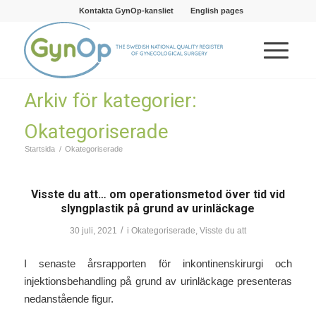
Kontakta GynOp-kansliet
English pages
Arkiv för kategorier:
Okategoriserade
Startsida
/
Okategoriserade
Visste du att… om operationsmetod över tid vid
slyngplastik på grund av urinläckage
/
30 juli, 2021
i
Okategoriserade
,
Visste du att
I senaste årsrapporten för inkontinenskirurgi och
injektionsbehandling på grund av urinläckage presenteras
nedanstående figur.