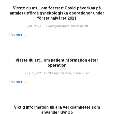
Visste du att… om fortsatt Covid-påverkan på
antalet utförda gynekologiska operationer under
första halvåret 2021
/
7 juli, 2021
i
Okategoriserade
,
Visste du att
Läs mer
Visste du att… om patientinformation efter
operation
/
23 juni, 2021
i
Okategoriserade
,
Visste du att
Läs mer
Viktig information till alla verksamheter som
använder GynOp