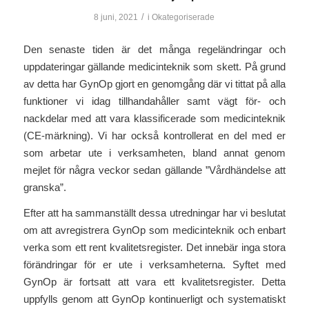
/
8 juni, 2021
i
Okategoriserade
Den senaste tiden är det många regeländringar och
uppdateringar gällande medicinteknik som skett. På grund
av detta har GynOp gjort en genomgång där vi tittat på alla
funktioner vi idag tillhandahåller samt vägt för- och
nackdelar med att vara klassificerade som medicinteknik
(CE-märkning). Vi har också kontrollerat en del med er
som arbetar ute i verksamheten, bland annat genom
mejlet för några veckor sedan gällande ”Vårdhändelse att
granska”.
Efter att ha sammanställt dessa utredningar har vi beslutat
om att avregistrera GynOp som medicinteknik och enbart
verka som ett rent kvalitetsregister. Det innebär inga stora
förändringar för er ute i verksamheterna. Syftet med
GynOp är fortsatt att vara ett kvalitetsregister. Detta
uppfylls genom att GynOp kontinuerligt och systematiskt